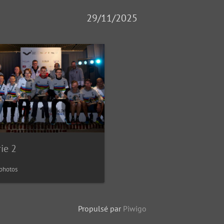
29/11/2025
ie 2
photos
Propulsé par
Piwigo