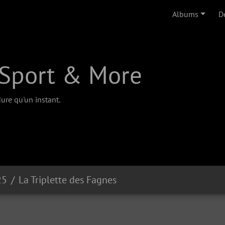
Albums
D
Sport & More
ure qu'un instant.
25
La Triplette des Fagnes