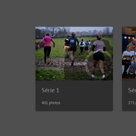
Série 1
Sér
401 photos
275 