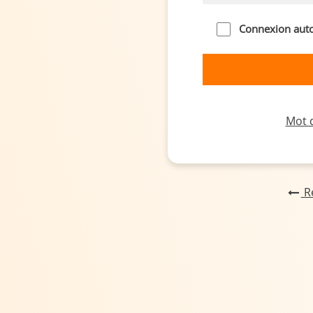
Connexion aut
Mot d
Re