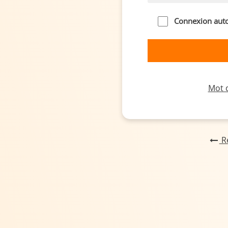
Connexion aut
Mot d
Re